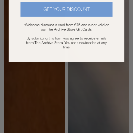
GET YOUR DISCOUNT
*Welcome discount is valid from €75 and is not valid on
our The Archive Store Gift Cards.
By submitting this form you agree to receive emails
from The Archive Store. You can unsubscribe at any
time.